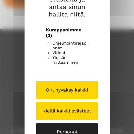
antaa sinun
hallita niitä.
Kumppanimme
(3)
Ohjelmointirajapi
nnat
Videot
Yleisön
mittaaminen
Kangasalan seurakunta
OK, hyväksy kaikki
Kuohunharjuntie 22
Kiellä kaikki evästeet
36200 Kangasala
p. 040 309 8000 (Huom! Tähän numeroon ei voi
Personoi