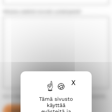
Millaista sisältöä toivoisit uutiskirjeeltä?
X
Piilota ev
Kerro halutessasi, millaista tietoa toivoisit uutiskirjeeltä.
Tämä sivusto
käyttää
evästeitä ja