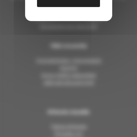
lähettää tekstiviestejä!)
kangasalan.seurakunta@evl.fi
kangasalanseurakunta.fi
Tällä sivustolla
Työntekijöiden yhteystiedot
Asiointi
Anna meille palautetta
Jätä esirukouspyyntö
Kirkosta muualla
Tietoa kirkosta
Pinnalla nyt