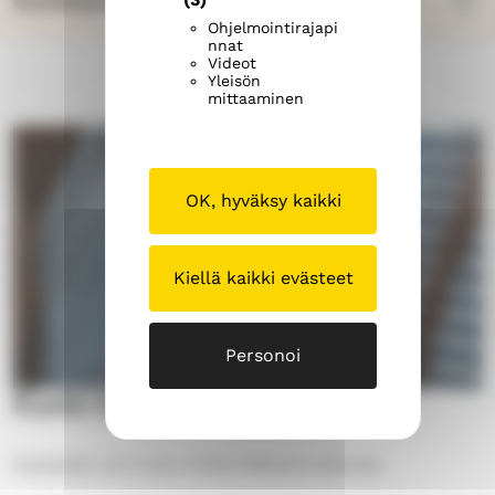
Ristiäisjuhla
Ohjelmointirajapi
nnat
Videot
Yleisön
mittaaminen
OK, hyväksy kaikki
Kiellä kaikki evästeet
Personoi
Kaste kaikenikäisille
Kasteelle voit tulla minkä ikäisenä tahansa.