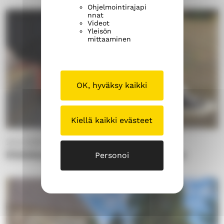
Ohjelmointirajapi
nnat
Videot
Yleisön
mittaaminen
OK, hyväksy kaikki
Kiellä kaikki evästeet
26.6.2026
Ehdokasasettelua koskeva kuulutus
Personoi