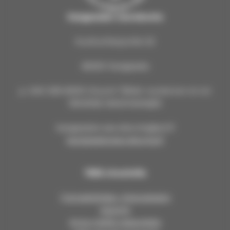
Kangasalan seurakunta
Kuohunharjuntie 22
36200 Kangasala
p. 040 309 8000 (Huom! Tähän numeroon ei voi
lähettää tekstiviestejä!)
kangasalan.seurakunta@evl.fi
kangasalanseurakunta.fi
Tällä sivustolla
Työntekijöiden yhteystiedot
Asiointi
Anna meille palautetta