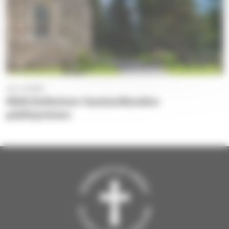
23.4.2026
Määräaikaisen hautaoikeuden
päättyminen