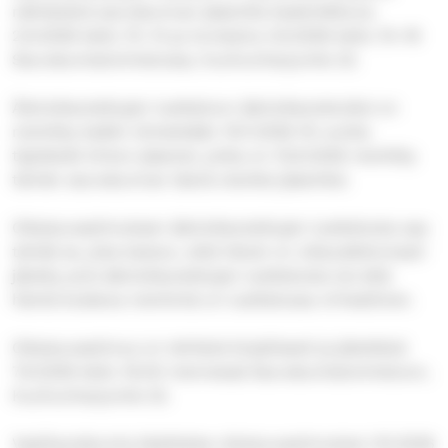
nähtävänä seurakunnan jäsenille keskiviikkona
2.9.2026 kello 10–14 ja torstaina 3.9.2026 kello 15–19
Seurakuntatoimistossa, Kuohunharjuntie 22.
Äänioikeutettujen luetteloon äänioikeutetuiksi on
merkitty kaikki viimeistään 15.11.2026 16 vuotta
täyttävät kirkon jäsenet, jotka on 15.8.2026 merkitty
tämän seurakunnan läsnä oleviksi jäseniksi.
Oikaisuvaatimuksen äänioikeutettujen luettelosta saa
tehdä se, joka katsoo, että hänet on oikeudettomasti
jätetty pois äänioikeutettujen luettelosta tai että
häntä koskeva merkintä on luettelossa virheellinen.
Oikaisuvaatimus on tehtävä kirjallisesti ja jätettävä
7.9.2026 kello 16.00 mennessä Seurakuntatoimistoon,
Kuohunharjuntie 22.
Vaalilautakunta käsittelee oikaisuvaatimuksia 1.10.2026