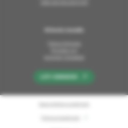
Jätä esirukouspyyntö
Kirkosta muualla
Tietoa kirkosta
Pinnalla nyt
Avoimet työpaikat
LIITY KIRKKOON
Saavutettavuusseloste
Tietosuojaseloste