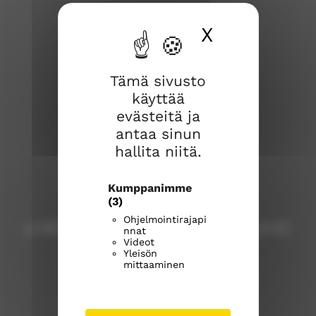
X
Piilota ev
Tämä sivusto
käyttää
evästeitä ja
Kangasalan seurakunta
antaa sinun
hallita niitä.
Kuohunharjuntie 22
Kumppanimme
36200 Kangasala
(3)
Ohjelmointirajapi
p. 040 309 8000 (Huom! Tähän numeroon ei voi
nnat
Videot
lähettää tekstiviestejä!)
Yleisön
mittaaminen
kangasalan.seurakunta@evl.fi
kangasalanseurakunta.fi