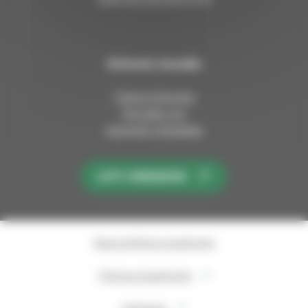
Kirkosta muualla
Tietoa kirkosta
Pinnalla nyt
Avoimet työpaikat
LIITY KIRKKOON
Saavutettavuusseloste
Tietosuojaseloste