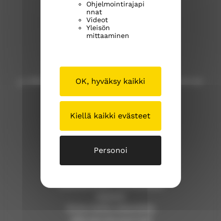
Ohjelmointirajapi
Kangasalan seurakunta
nnat
Videot
Yleisön
Kuohunharjuntie 22
mittaaminen
36200 Kangasala
OK, hyväksy kaikki
p. 040 309 8000 (Huom! Tähän numeroon ei voi
lähettää tekstiviestejä!)
Kiellä kaikki evästeet
kangasalan.seurakunta@evl.fi
kangasalanseurakunta.fi
Personoi
Tällä sivustolla
Työntekijöiden yhteystiedot
Asiointi
Anna meille palautetta
Jätä esirukouspyyntö