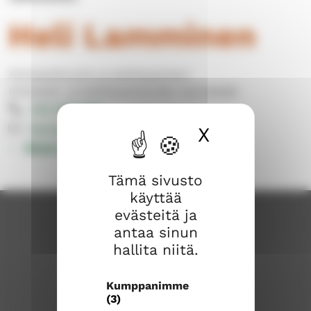
Heli Lamminen
Kiinteistöhuolto ja keittiöpalvelut
Kiinteistö- ja keittiöpalveluiden työntekijät
040 309 8150
heli.lamminen@evl.fi
X
Piilota ev
Muut yhteystiedot
Tämä sivusto
käyttää
evästeitä ja
antaa sinun
hallita niitä.
Kumppanimme
(3)