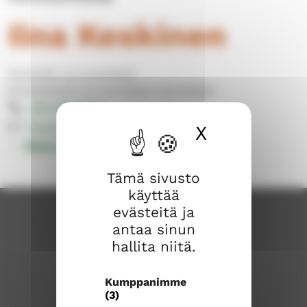
Iina Keskinen
Koululais- ja nuorisotyö
Koululaistyön ja nuoristyön työntekijät
040 309 8062
iina.keskinen@evl.fi
X
Piilota ev
Muut yhteystiedot
Tämä sivusto
käyttää
evästeitä ja
antaa sinun
hallita niitä.
Kumppanimme
(3)