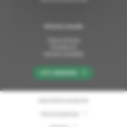
Kirkosta muualla
Tietoa kirkosta
Pinnalla nyt
Avoimet työpaikat
LIITY KIRKKOON
Saavutettavuusseloste
Tietosuojaseloste