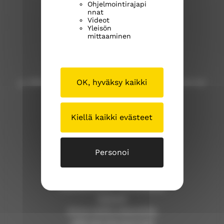
Ohjelmointirajapi
Kangasalan seurakunta
nnat
Videot
Yleisön
Kuohunharjuntie 22
mittaaminen
36200 Kangasala
OK, hyväksy kaikki
p. 040 309 8000 (Huom! Tähän numeroon ei voi
lähettää tekstiviestejä!)
Kiellä kaikki evästeet
kangasalan.seurakunta@evl.fi
kangasalanseurakunta.fi
Personoi
Tällä sivustolla
Työntekijöiden yhteystiedot
Asiointi
Anna meille palautetta
Jätä esirukouspyyntö