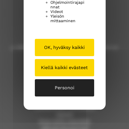
Ohjelmointirajapi
Kangasalan seurakunta
nnat
Videot
Yleisön
Kuohunharjuntie 22
mittaaminen
36200 Kangasala
OK, hyväksy kaikki
p. 040 309 8000 (Huom! Tähän numeroon ei voi
lähettää tekstiviestejä!)
Kiellä kaikki evästeet
kangasalan.seurakunta@evl.fi
kangasalanseurakunta.fi
Personoi
Tällä sivustolla
Työntekijöiden yhteystiedot
Asiointi
Anna meille palautetta
Jätä esirukouspyyntö