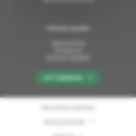
Kirkosta muualla
Tietoa kirkosta
Pinnalla nyt
Avoimet työpaikat
LIITY KIRKKOON
Saavutettavuusseloste
Tietosuojaseloste