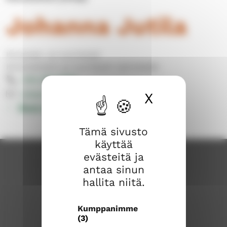
Johanna Jutila
Koululais- ja nuorisotyö
Koululaistyön ja nuoristyön työntekijät
040 309 8085
johanna.jutila@evl.fi
X
Piilota ev
Muut yhteystiedot
Tämä sivusto
käyttää
evästeitä ja
antaa sinun
hallita niitä.
Kumppanimme
(3)