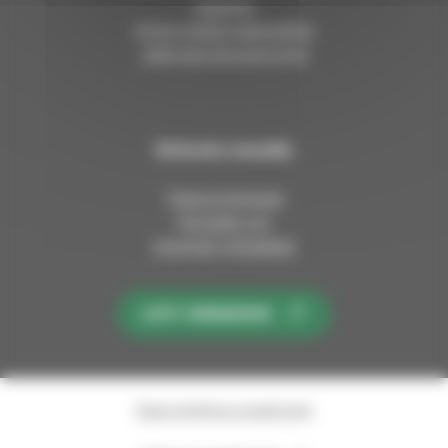
Asiointi
Anna meille palautetta
Jätä esirukouspyyntö
Kirkosta muualla
Tietoa kirkosta
Pinnalla nyt
Avoimet työpaikat
LIITY KIRKKOON
Saavutettavuusseloste