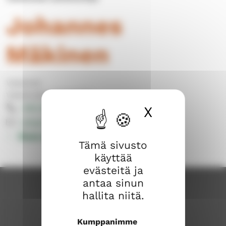
Johannes
Mäkinen
Viestintä
Viestinnän työntekijät
040 309 8011
X
Piilota ev
johannes.makinen@evl.fi
Muut yhteystiedot
Tämä sivusto
käyttää
evästeitä ja
antaa sinun
hallita niitä.
Kumppanimme