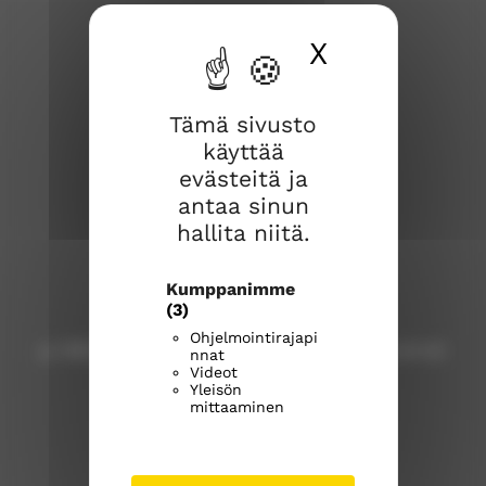
X
Piilota ev
Tämä sivusto
käyttää
evästeitä ja
Kangasalan seurakunta
antaa sinun
hallita niitä.
Kuohunharjuntie 22
Kumppanimme
36200 Kangasala
(3)
Ohjelmointirajapi
p. 040 309 8000 (Huom! Tähän numeroon ei voi
nnat
Videot
lähettää tekstiviestejä!)
Yleisön
mittaaminen
kangasalan.seurakunta@evl.fi
kangasalanseurakunta.fi