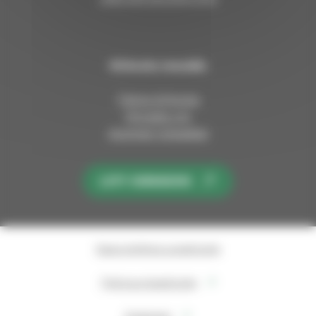
Kirkosta muualla
Tietoa kirkosta
Pinnalla nyt
Avoimet työpaikat
LIITY KIRKKOON
Saavutettavuusseloste
Tietosuojaseloste