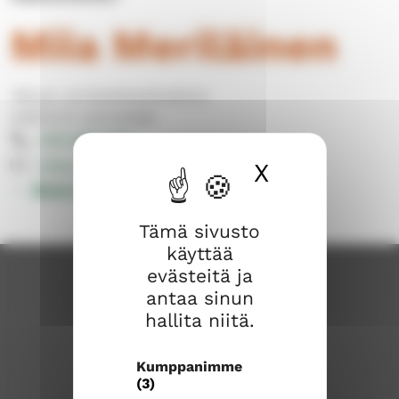
Miia Meriläinen
Talous- ja henkilöstöhallinto
Hallinnon työntekijät
040 309 8001
miia.merilainen@evl.fi
X
Piilota ev
Muut yhteystiedot
Tämä sivusto
käyttää
evästeitä ja
antaa sinun
hallita niitä.
Kumppanimme
(3)