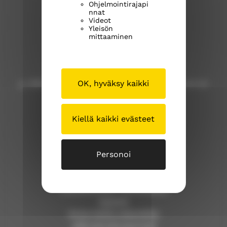
Ohjelmointirajapi
Kangasalan seurakunta
nnat
Videot
Yleisön
Kuohunharjuntie 22
mittaaminen
36200 Kangasala
OK, hyväksy kaikki
p. 040 309 8000 (Huom! Tähän numeroon ei voi
lähettää tekstiviestejä!)
Kiellä kaikki evästeet
kangasalan.seurakunta@evl.fi
kangasalanseurakunta.fi
Personoi
Tällä sivustolla
Työntekijöiden yhteystiedot
Asiointi
Anna meille palautetta
Jätä esirukouspyyntö