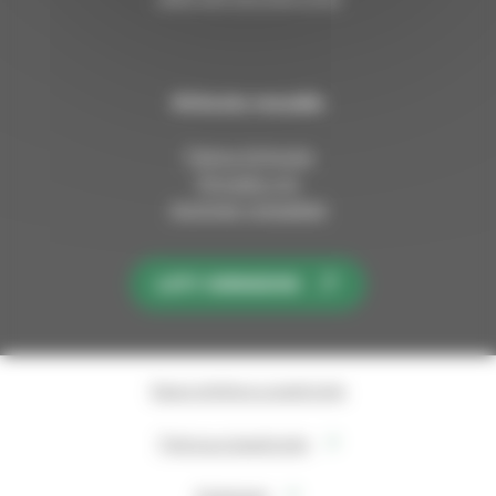
Kirkosta muualla
Tietoa kirkosta
Pinnalla nyt
Avoimet työpaikat
LIITY KIRKKOON
Saavutettavuusseloste
Tietosuojaseloste