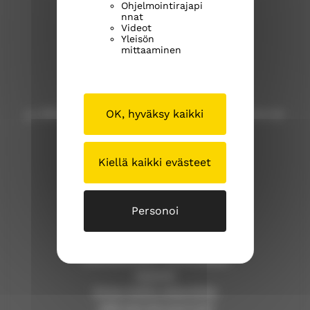
Ohjelmointirajapi
Kangasalan seurakunta
nnat
Videot
Yleisön
Kuohunharjuntie 22
mittaaminen
36200 Kangasala
OK, hyväksy kaikki
p. 040 309 8000 (Huom! Tähän numeroon ei voi
lähettää tekstiviestejä!)
Kiellä kaikki evästeet
kangasalan.seurakunta@evl.fi
kangasalanseurakunta.fi
Personoi
Tällä sivustolla
Työntekijöiden yhteystiedot
Asiointi
Anna meille palautetta
Jätä esirukouspyyntö