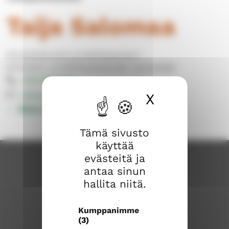
Taija Salomaa
Kiinteistöhuolto ja keittiöpalvelut
Kiinteistö- ja keittiöpalveluiden työntekijät
040 309 8141
taija.salomaa@evl.fi
X
Piilota ev
Muut yhteystiedot
Tämä sivusto
käyttää
evästeitä ja
antaa sinun
hallita niitä.
Kumppanimme
(3)