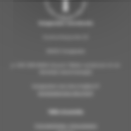
Kangasalan seurakunta
Kuohunharjuntie 22
36200 Kangasala
p. 040 309 8000 (Huom! Tähän numeroon ei voi
lähettää tekstiviestejä!)
kangasalan.seurakunta@evl.fi
kangasalanseurakunta.fi
Tällä sivustolla
Työntekijöiden yhteystiedot