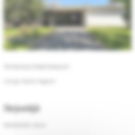
Tervetuloa Eväsmessuun!
Liturgi: Marko Sagulin
Järjestäjä
Sahalahden seutu