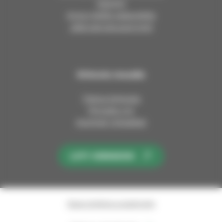
Asiointi
Anna meille palautetta
Jätä esirukouspyyntö
Kirkosta muualla
Tietoa kirkosta
Pinnalla nyt
Avoimet työpaikat
LIITY KIRKKOON
Saavutettavuusseloste