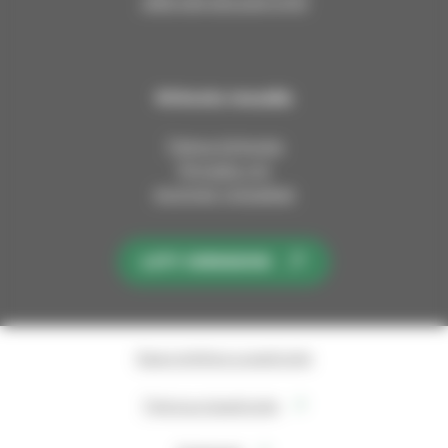
Jätä esirukouspyyntö
Kirkosta muualla
Tietoa kirkosta
Pinnalla nyt
Avoimet työpaikat
LIITY KIRKKOON
Saavutettavuusseloste
Tietosuojaseloste