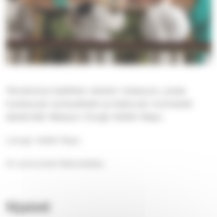
Tervetuloa kaikkien aistien messuun, jossa
tuoksuvat suitsukkeet ja kaikuvat muinaiset
sävelmät! Messun liturgi Heikki Repo.
Liturgi: Heikki Repo.
13. sunnuntai helluntaista.
Sijainti