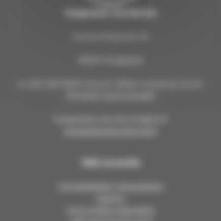
Kangasalan seurakunta
Kuohunharjuntie 22
36200 Kangasala
p. 040 309 8000 (Huom! Tähän numeroon ei voi
lähettää tekstiviestejä!)
kangasalan.seurakunta@evl.fi
kangasalanseurakunta.fi
Tällä sivustolla
Työntekijöiden yhteystiedot
Asiointi
Anna meille palautetta