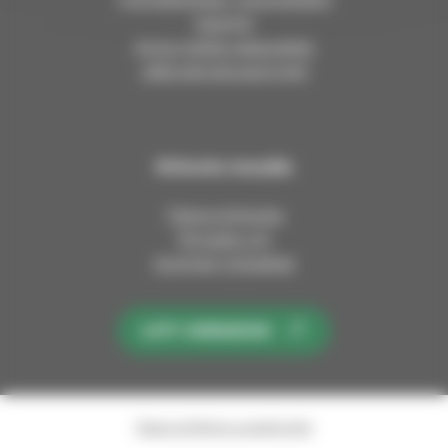
Asiointi
Anna meille palautetta
Jätä esirukouspyyntö
Kirkosta muualla
Tietoa kirkosta
Pinnalla nyt
Avoimet työpaikat
LIITY KIRKKOON
Saavutettavuusseloste