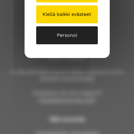
Kiellä kaikki evästeet
Kangasalan seurakunta
Personoi
Kuohunharjuntie 22
36200 Kangasala
p. 040 309 8000 (Huom! Tähän numeroon ei voi
lähettää tekstiviestejä!)
kangasalan.seurakunta@evl.fi
kangasalanseurakunta.fi
Tällä sivustolla
Työntekijöiden yhteystiedot