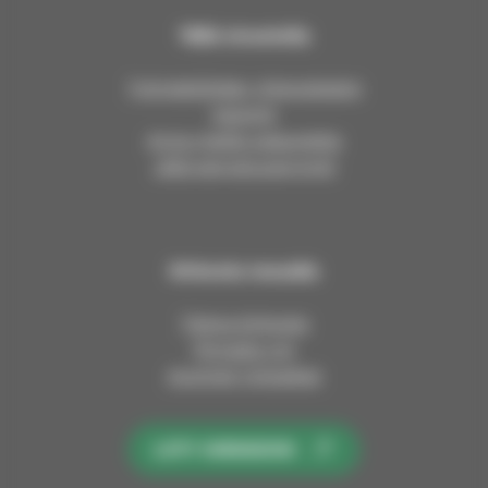
Tällä sivustolla
Työntekijöiden yhteystiedot
Asiointi
Anna meille palautetta
Jätä esirukouspyyntö
Kirkosta muualla
Tietoa kirkosta
Pinnalla nyt
Avoimet työpaikat
LIITY KIRKKOON