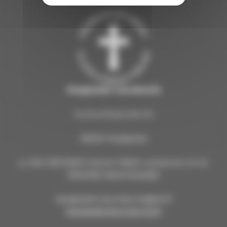
Kangasalan seurakunta
Kuohunharjuntie 22
36200 Kangasala
p. 040 309 8000 (Huom! Tähän numeroon ei voi
lähettää tekstiviestejä!)
kangasalan.seurakunta@evl.fi
kangasalanseurakunta.fi