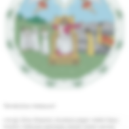
Tervetuloa messuun!
Liturgi: Elina Oksanen, Avustava pappi: Heikki Repo,
Kolehti: Heikossa asemassa olevien lasten parissa