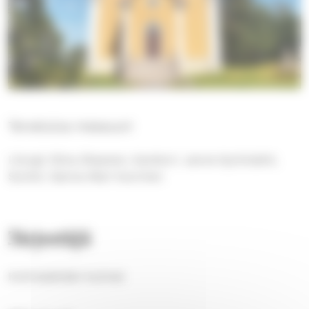
Tervetuloa messuun!
Liturgi: Elina Oksanen, Kanttori: Janne Kyrönlahti,
Suntio: Sanna-Mari Vuorinen
Järjestäjä
Kuhmalahden kulmat