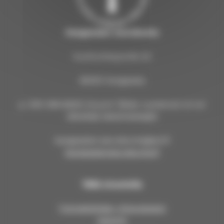
Kangasalan seurakunta
Kuohunharjuntie 22
36200 Kangasala
p. 040 309 8000 (Huom! Tähän numeroon ei voi
lähettää tekstiviestejä!)
kangasalan.seurakunta@evl.fi
kangasalanseurakunta.fi
Tällä sivustolla
Työntekijöiden yhteystiedot
Asiointi