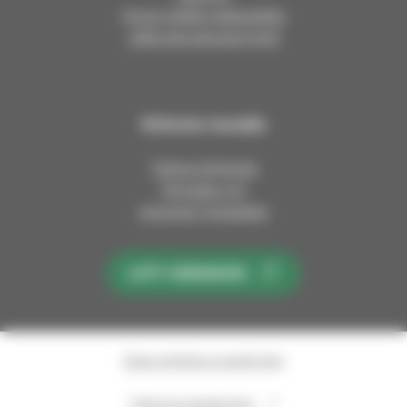
Anna meille palautetta
Jätä esirukouspyyntö
Kirkosta muualla
Tietoa kirkosta
Pinnalla nyt
Avoimet työpaikat
LIITY KIRKKOON
Saavutettavuusseloste
Tietosuojaseloste