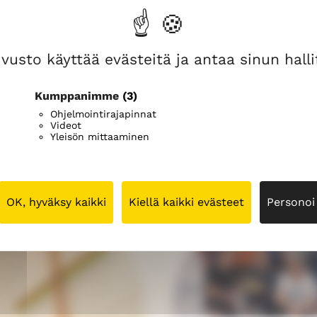
vusto käyttää evästeitä ja antaa sinun hallit
Kumppanimme
(3)
Ohjelmointirajapinnat
Videot
O KAIKKI
Yleisön mittaaminen
OK, hyväksy kaikki
Kiellä kaikki evästeet
Personoi