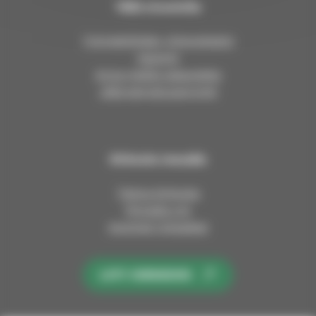
Tällä sivustolla
Työntekijöiden yhteystiedot
Asiointi
Anna meille palautetta
Jätä esirukouspyyntö
Kirkosta muualla
Tietoa kirkosta
Pinnalla nyt
Avoimet työpaikat
LIITY KIRKKOON