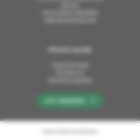
Asiointi
Anna meille palautetta
Jätä esirukouspyyntö
Kirkosta muualla
Tietoa kirkosta
Pinnalla nyt
Avoimet työpaikat
LIITY KIRKKOON
Saavutettavuusseloste