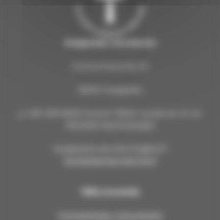
Kangasalan seurakunta
Kuohunharjuntie 22
36200 Kangasala
p. 040 309 8000 (Huom! Tähän numeroon ei voi
lähettää tekstiviestejä!)
kangasalan.seurakunta@evl.fi
kangasalanseurakunta.fi
Tällä sivustolla
Työntekijöiden yhteystiedot