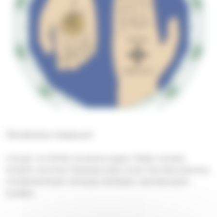
Tervetuloa messuun!
Liturgi: Ira Sirkiä, Avustava pappi: Maija Latvala,
Kolehti: Suomen Pipliaseuralle oman seurakuntamme
nimikkokohteen Kiinassa tehtävän raamattutyön
hyväksi.