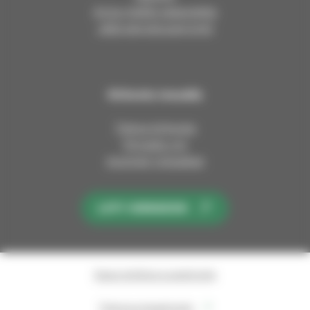
Anna meille palautetta
Jätä esirukouspyyntö
Kirkosta muualla
Tietoa kirkosta
Pinnalla nyt
Avoimet työpaikat
LIITY KIRKKOON
Saavutettavuusseloste
Tietosuojaseloste