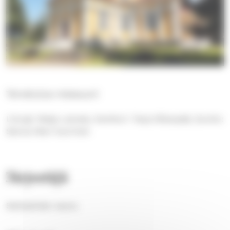
Tervetuloa messuun!
Liturgi: Maija Latvala, Kanttori: Tarja Sillanpää, Suntio:
Sanna-Mari Vuorinen
Järjestäjä
Sahalahden seutu