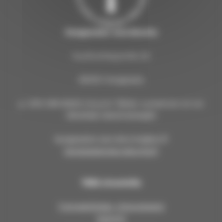
Kangasalan seurakunta
Kuohunharjuntie 22
36200 Kangasala
p. 040 309 8000 (Huom! Tähän numeroon ei voi
lähettää tekstiviestejä!)
kangasalan.seurakunta@evl.fi
kangasalanseurakunta.fi
Tällä sivustolla
Työntekijöiden yhteystiedot
Asiointi