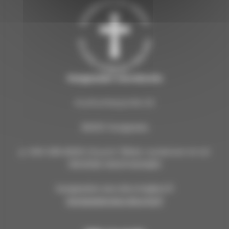
Kangasalan seurakunta
Kuohunharjuntie 22
36200 Kangasala
p. 040 309 8000 (Huom! Tähän numeroon ei voi
lähettää tekstiviestejä!)
kangasalan.seurakunta@evl.fi
kangasalanseurakunta.fi