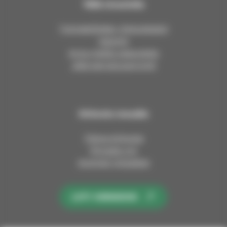
Tällä sivustolla
Työntekijöiden yhteystiedot
Asiointi
Anna meille palautetta
Jätä esirukouspyyntö
Kirkosta muualla
Tietoa kirkosta
Pinnalla nyt
Avoimet työpaikat
LIITY KIRKKOON