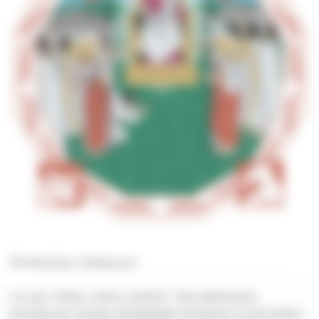
Tervetuloa messuun!
Liturgi: Pekka Laihia, Kolehti: Taloudellisessa
ahdingossa olevien yksittäisten ihmisten ja perheiden